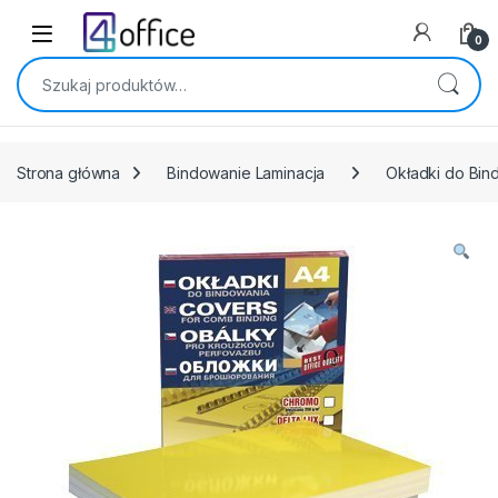
Skip to navigation
Skip to content
0
Szukaj:
Strona główna
Bindowanie Laminacja
Okładki do Bind