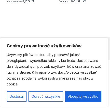
43,56
zł
43,00
zł
Cena netto
Cena netto
Cenimy prywatność użytkowników
Strefa klienta
Używamy plików cookie, aby poprawić jakość
przeglądania, wyświetlać reklamy lub treści dostosowane
do indywidualnych potrzeb użytkowników oraz analizować
ruch na stronie. Kliknięcie przycisku „Akceptuj wszystkie”
oznacza zgodę na wykorzystywanie przez nas plików
cookie.
Telefon kontaktowy
(22) 761-17-50, 509
Dostosuj
Odrzuć wszystkie
Akceptuj wszystko
474 442