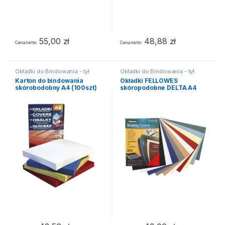
55,00
zł
48,88
zł
Cena netto
Cena netto
Okładki do Bindowania - tył
Okładki do Bindowania - tył
Karton do bindowania
Okładki FELLOWES
skórobodobny A4 (100szt)
skóropodobne DELTA A4
bordowy
(100szt) białe