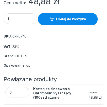
48,88
zł
Cena netto
Karton do bindowania Chromolux błyszczący (100szt) niebiesk
Dodaj do koszyka
SKU:
okk0740
VAT:
23%
Brand:
DOTTS
Opakowanie:
op
Powiązane produkty
Karton do bindowania Chromolux błyszczący (100szt) czarny
Karton do bindowania
Chromolux błyszczący
Cena netto
(100szt) czarny
48,88
zł