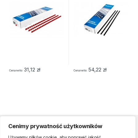
31,12
zł
54,22
zł
Cena netto
Cena netto
Cenimy prywatność użytkowników
Strefa klienta
Używamy plików cookie, aby poprawić jakość