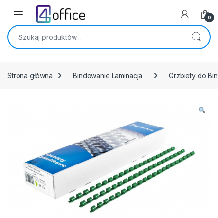
Skip to navigation
Skip to content
0
Szukaj:
Strona główna
Bindowanie Laminacja
Grzbiety do Bi