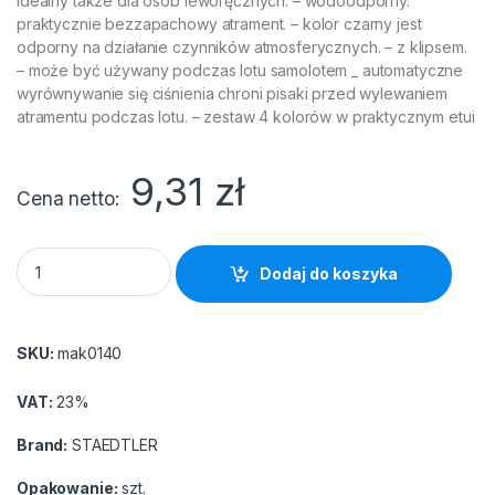
idealny także dla osób leworęcznych. – wodoodporny.
praktycznie bezzapachowy atrament. – kolor czarny jest
odporny na działanie czynników atmosferycznych. – z klipsem.
– może być używany podczas lotu samolotem _ automatyczne
wyrównywanie się ciśnienia chroni pisaki przed wylewaniem
atramentu podczas lotu. – zestaw 4 kolorów w praktycznym etui
9,31
zł
Cena netto
Foliopis Staedtler M 317 czerwony 0.8-1.0 quantity
Dodaj do koszyka
SKU:
mak0140
VAT:
23%
Brand:
STAEDTLER
Opakowanie:
szt.