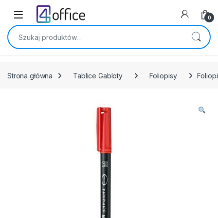
Skip to navigation
Skip to content
0
Szukaj:
Strona główna
Tablice Gabloty
Foliopisy
Foliop