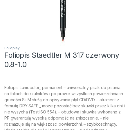
Foliopisy
Foliopis Staedtler M 317 czerwony
0.8-1.0
Foliopis Lumocolor_ permanent – uniwersalny pisak do pisania
na foliach do rzutników i po prawie wszystkich powierzchniach.
grubości S i M służą do opisywania płyt CD/DVD. – atrament z
formułą DRY SAFE _ może pozostać bez skuwki przez kilka dni i
nie wysycha (Test ISO 554). – obudowa i skuwka wykonane z
PP gwarantują wysoką odporność na zniszczenie. – nie
rozmazuje się na większości powierzchni. – szybkoschnący.