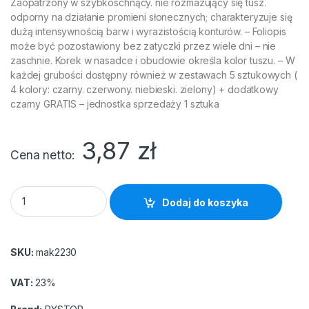
Zaopatrzony w szybkoschnący. nie rozmazujący się tusz.
odporny na działanie promieni słonecznych; charakteryzuje się
dużą intensywnością barw i wyrazistością konturów. – Foliopis
może być pozostawiony bez zatyczki przez wiele dni – nie
zaschnie. Korek w nasadce i obudowie określa kolor tuszu. – W
każdej grubości dostępny również w zestawach 5 sztukowych (
4 kolory: czarny. czerwony. niebieski. zielony) + dodatkowy
czarny GRATIS – jednostka sprzedaży 1 sztuka
3,87
zł
Cena netto
Foliopis Rystor pern.1mm FM10/A czarny quantity
Dodaj do koszyka
SKU:
mak2230
VAT:
23%