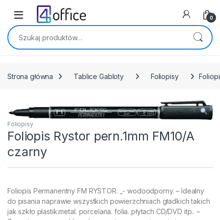
Skip to navigation
Skip to content
0
Szukaj:
Strona główna
Tablice Gabloty
Foliopisy
Foliop
Foliopisy
Foliopis Rystor pern.1mm FM10/A
czarny
Foliopis Permanentny FM RYSTOR. _- wodoodporny. – Idealny
do pisania naprawie wszystkich powierzchniach gładkich takich
jak szkło plastik.metal. porcelana. folia. płytach CD/DVD itp.. –