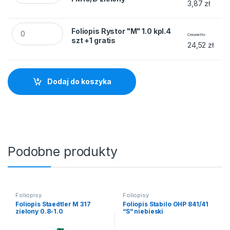
3,87
zł
Foliopis Rystor "M" 1.0 kpl.4 szt +1 gratis quantity
Foliopis Rystor "M" 1.0 kpl.4
Cena netto
szt +1 gratis
24,52
zł
Dodaj do koszyka
Podobne produkty
Foliopisy
Foliopisy
Foliopis Staedtler M 317
Foliopis Stabilo OHP 841/41
zielony 0.8-1.0
“S” niebieski