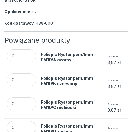
Brand:
RYSTOR
Opakowanie:
szt.
Kod dostawcy:
438-000
Powiązane produkty
Foliopis Rystor pern.1mm FM10/A czarny quantity
Foliopis Rystor pern.1mm
Cena netto
FM10/A czarny
3,87
zł
Foliopis Rystor pern.1mm FM10/B czerwony quantity
Foliopis Rystor pern.1mm
Cena netto
FM10/B czerwony
3,87
zł
Foliopis Rystor pern.1mm FM10/C niebieski quantity
Foliopis Rystor pern.1mm
Cena netto
FM10/C niebieski
3,87
zł
Foliopis Rystor pern.1mm FM10/D zielony quantity
Foliopis Rystor pern.1mm
Cena netto
FM10/D zielony