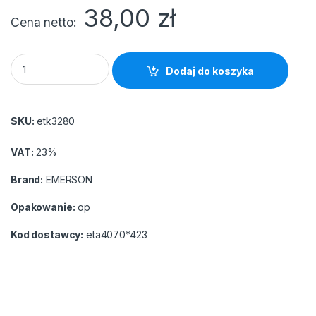
38,00
zł
Cena netto
Etykiety A4 Emerson białe 70x42.3 (100) 21 etykiet na stronie 
Dodaj do koszyka
SKU:
etk3280
VAT:
23%
Brand:
EMERSON
Opakowanie:
op
Kod dostawcy:
eta4070*423