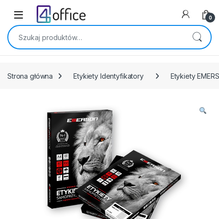
Skip to navigation
Skip to content
0
Szukaj:
Strona główna
Etykiety Identyfikatory
Etykiety EMER