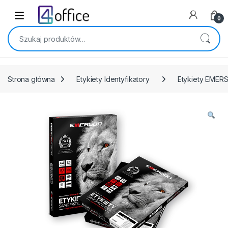
Skip to navigation
Skip to content
0
Szukaj:
Strona główna
Etykiety Identyfikatory
Etykiety EMER