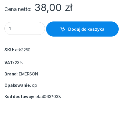
38,00
zł
Cena netto
Etykiety A4 Emerson białe 63x38 (100) 21 etykiet na stronie NR
Dodaj do koszyka
SKU:
etk3250
VAT:
23%
Brand:
EMERSON
Opakowanie:
op
Kod dostawcy:
eta4063*038