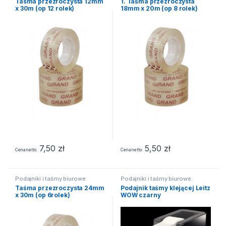
Tasma przezroczysta 12mm
1. Taśma przezroczysta
x 30m (op 12 rolek)
18mm x 20m (op 8 rolek)
7,50
zł
5,50
zł
Cena netto
Cena netto
Podajniki i taśmy biurowe
Podajniki i taśmy biurowe
Taśma przezroczysta 24mm
Podajnik taśmy klejącej Leitz
x 30m (op 6rolek)
WOW czarny