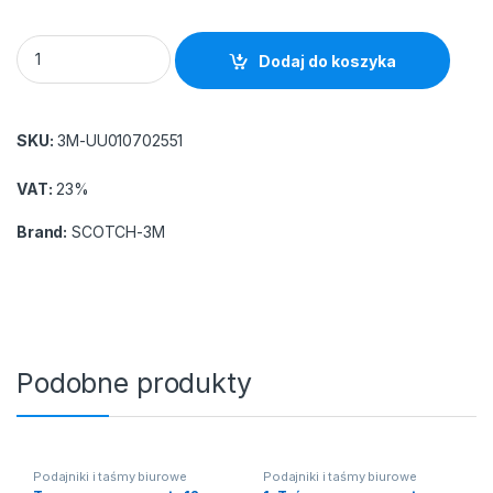
Taśma biurowa ekonomiczna SCOTCH® (508), 19mm, 33m, 8sz
Dodaj do koszyka
SKU:
3M-UU010702551
VAT:
23%
Brand:
SCOTCH-3M
Podobne produkty
Podajniki i taśmy biurowe
Podajniki i taśmy biurowe