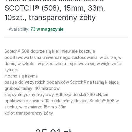
SCOTCH® (508), 15mm, 33m,
10szt., transparentny żółty
Availability:
73 w magazynie
Scotch® 508 dobrze się klei i niewiele kosztuje
podstawowa taśma uniwersalnego zastosowania: w biurze, w
domu, w szkole i w przedszkolu – sprawdza się w większości
sytuacji
mocno się trzyma
pasuje do wszystkich podajników Scotch® na taśmę klejącą
grubość taśmy: 40 mikronów
klej syntetyczny akrylowy, Adhezja do stali 260 cN/cm
opakowanie zawiera 10 rolek taśmy klejącej Scotch® 508 w
słupku, w rozmiarze 15mm x 33m
kolor: transparentny żółty