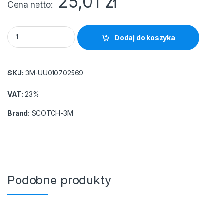
25,01
zł
Cena netto
Taśma biurowa ekonomiczna SCOTCH® (508), 15mm, 33m, 10sz
Dodaj do koszyka
SKU:
3M-UU010702569
VAT:
23%
Brand:
SCOTCH-3M
Podobne produkty