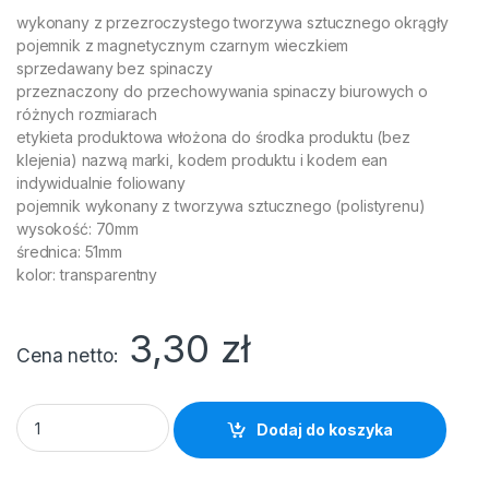
wykonany z przezroczystego tworzywa sztucznego okrągły
pojemnik z magnetycznym czarnym wieczkiem
sprzedawany bez spinaczy
przeznaczony do przechowywania spinaczy biurowych o
różnych rozmiarach
etykieta produktowa włożona do środka produktu (bez
klejenia) nazwą marki, kodem produktu i kodem ean
indywidualnie foliowany
pojemnik wykonany z tworzywa sztucznego (polistyrenu)
wysokość: 70mm
średnica: 51mm
kolor: transparentny
3,30
zł
Cena netto
Pojemnik magn. na spinacze OFFICE PRODUCTS, okrągły, bez 
Dodaj do koszyka