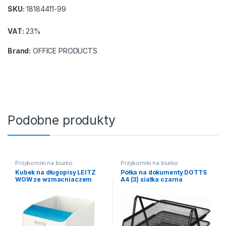
SKU:
18184411-99
VAT:
23%
Brand:
OFFICE PRODUCTS
Podobne produkty
Przyborniki na biurko
Przyborniki na biurko
Kubek na długopisy LEITZ
Półka na dokumenty DOTTS
WOW ze wzmacniaczem
A4 (3) siatka czarna
dźwięku. niebieski
350x297x275mm