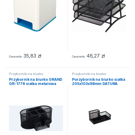
35,83
zł
46,27
zł
Cena netto
Cena netto
Przyborniki na biurko
Przyborniki na biurko
Przybornik na biurko GRAND
Porzybornik na biurko siatka
GR-1776 siatka metalowa
205x103x98mm DATURA
czarny-matowy