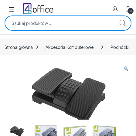
Skip to navigation
Skip to content
0
Szukaj:
Strona główna
Akcesoria Komputerowe
Podnóżki