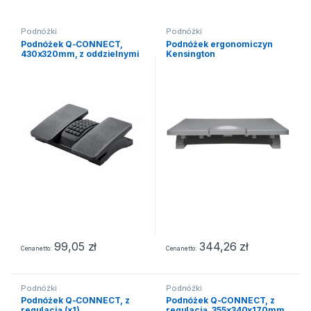
Podnóżki
Podnóżki
Podnóżek Q-CONNECT,
Podnóżek ergonomiczyn
430x320mm, z oddzielnymi
Kensington
platformami na nogi,
SmartFit__SoleMate_ Pro
masażer, czarny
K50409EU
99,05
zł
344,26
zł
Cena netto
Cena netto
Podnóżki
Podnóżki
Podnóżek Q-CONNECT, z
Podnóżek Q-CONNECT, z
regulacją (x1),
regulacją, 355x340x170mm,