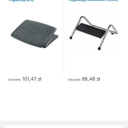
450x340x115mm, czarny
metalowy
101,47
zł
88,48
zł
Cena netto
Cena netto