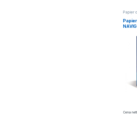
Papier 
90g/m2
Papier
NAVIG
160g (
Cena nett