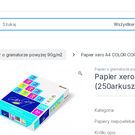
rch for:
r o gramaturze powyżej 90g/m2
Papier xero A4 COLOR COP
Papier o gramaturze 
Papier xe
(250arkusz
Kategoria:
Papiery niepowleka
Krótki opis: