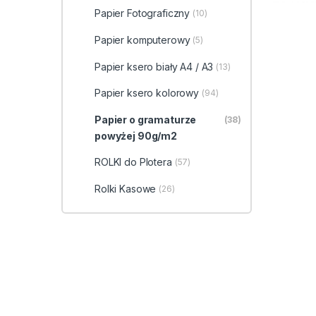
Papier Fotograficzny
(10)
Papier komputerowy
(5)
Papier ksero biały A4 / A3
(13)
Papier ksero kolorowy
(94)
Papier o gramaturze
(38)
powyżej 90g/m2
ROLKI do Plotera
(57)
Rolki Kasowe
(26)