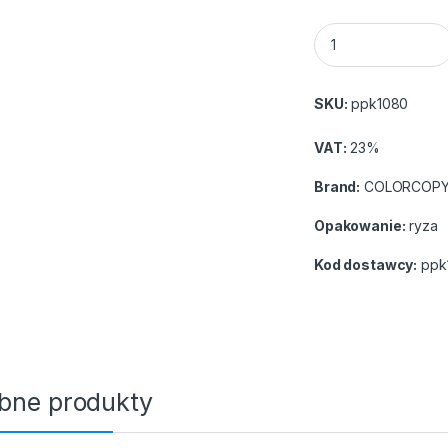
Papier xero A4 CO
SKU:
ppk1080
VAT:
23%
Brand:
COLORCOP
Opakowanie:
ryza
Kod dostawcy:
ppk
bne produkty