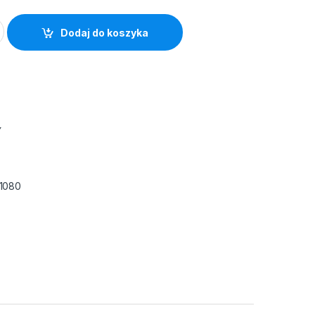
LOR COPY 200g (250arkuszy) quantity
Dodaj do koszyka
Y
1080