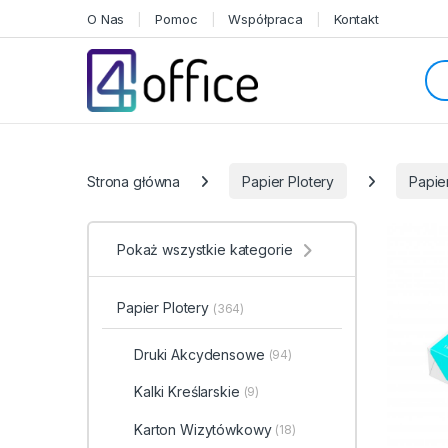
Skip to navigation
Skip to content
O Nas
Pomoc
Współpraca
Kontakt
Sea
Categories
Strona główna
Papier Plotery
Papie
Pokaż wszystkie kategorie
Papier Plotery
(364)
Druki Akcydensowe
(94)
Kalki Kreślarskie
(9)
Karton Wizytówkowy
(18)