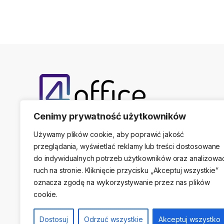
Cenimy prywatność użytkowników
Telefon kontaktowy
(22) 761-17-50, 509 474 44
Używamy plików cookie, aby poprawić jakość
przeglądania, wyświetlać reklamy lub treści dostosowane
do indywidualnych potrzeb użytkowników oraz analizowa
ruch na stronie. Kliknięcie przycisku „Akceptuj wszystkie”
Adres stacjonarny
oznacza zgodę na wykorzystywanie przez nas plików
ul. Sikorskiego 47A, 05-091 Ząbki / Warszawa
cookie.
Dostosuj
Odrzuć wszystkie
Akceptuj wszystko