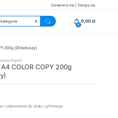
Zarejestruj się | Zaloguj się
0,00
zł
0
Y 200g (250arkuszy)
powyżej 90g/m2
ro A4 COLOR COPY 200g
y)
ne i satynowane do druku cyfrowego