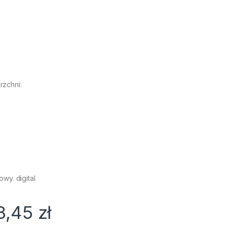
zchni:
wy. digital
8,45
zł