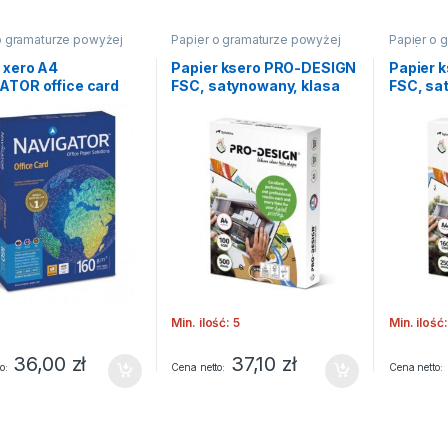
o gramaturze powyżej
Papier o gramaturze powyżej
Papier o 
90g/m2
90g/m2
 xero A4
Papier ksero PRO-DESIGN
Papier 
ATOR office card
FSC, satynowany, klasa
FSC, sa
250 arkuszy)
A++, A4, 168CIE, 100gsm,
A++, A4
500 ark.
250 ark.
Min. ilość: 5
Min. ilość:
36,00
zł
37,10
zł
o
Cena netto
Cena netto