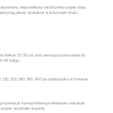
 satynowany. niepowlekany. bezdrzewny papier klasy
najwyższą jakość wydruków w kolorowym druku
ole Xeikon 32 i 50 cm. oraz wersja przystosowana do
h HP Indigo
:
0. 220. 250. 280. 300. 400 (ta ostatnia tylko w formacie
 prezentacje. korespondencja reklamowa. instrukcje
racyjne. wizytówki i koperty.