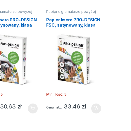
gramaturze powyżej
Papier o gramaturze powyżej
90g/m2
ksero PRO-DESIGN
Papier ksero PRO-DESIGN
tynowany, klasa
FSC, satynowany, klasa
, 168CIE, 160gsm,
A++, A4, 168CIE, 90gsm,
500 ark.
 5
Min. ilość: 5
30,63
zł
33,46
zł
Cena netto