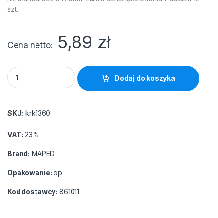
szt.
5,89
zł
Cena netto
Kredki COLORPEPS świecowe 12 szt pudełko z zawieszką Map
Dodaj do koszyka
SKU:
krk1360
VAT:
23%
Brand:
MAPED
Opakowanie:
op
Kod dostawcy:
861011