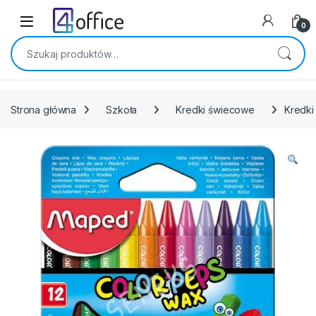
Skip to navigation
Skip to content
0
Szukaj:
Strona główna
Szkoła
Kredki świecowe
Kredki