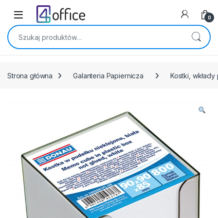
Skip to navigation
Skip to content
0
Szukaj:
Strona główna
Galanteria Papiernicza
Kostki, wkłady