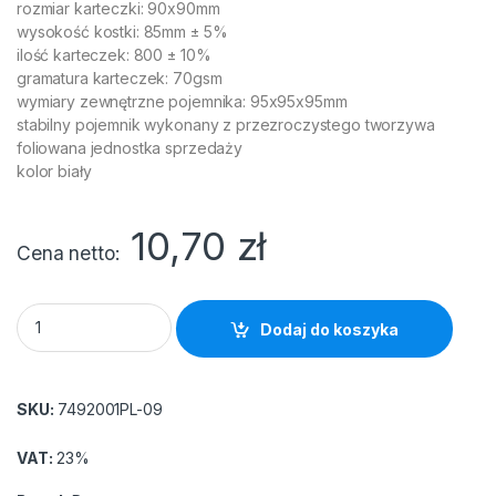
rozmiar karteczki: 90x90mm
wysokość kostki: 85mm ± 5%
ilość karteczek: 800 ± 10%
gramatura karteczek: 70gsm
wymiary zewnętrzne pojemnika: 95x95x95mm
stabilny pojemnik wykonany z przezroczystego tworzywa
foliowana jednostka sprzedaży
kolor biały
10,70
zł
Cena netto
Kostka DONAU nieklejona, w pudełku, 95x95x95mm, ok. 800 kar
Dodaj do koszyka
SKU:
7492001PL-09
VAT:
23%