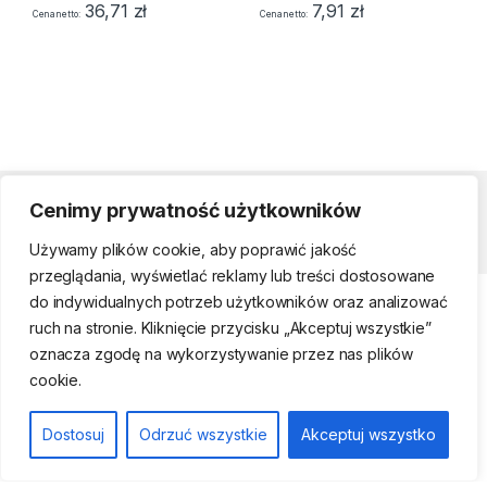
36,71
zł
7,91
zł
Cena netto
Cena netto
Cenimy prywatność użytkowników
Strefa klienta
Używamy plików cookie, aby poprawić jakość
przeglądania, wyświetlać reklamy lub treści dostosowane
do indywidualnych potrzeb użytkowników oraz analizować
ruch na stronie. Kliknięcie przycisku „Akceptuj wszystkie”
oznacza zgodę na wykorzystywanie przez nas plików
cookie.
Telefon kontaktowy
(22) 761-17-50, 509
Dostosuj
Odrzuć wszystkie
Akceptuj wszystko
474 442