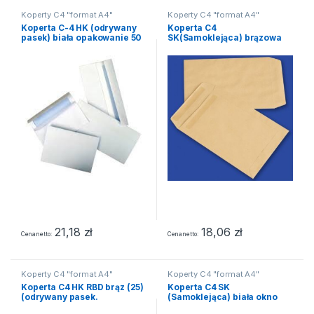
Koperty C4 "format A4"
Koperty C4 "format A4"
Koperta C-4 HK (odrywany
Koperta C4
pasek) biała opakowanie 50
SK(Samoklejąca) brązowa
szt
(50)
21,18
zł
18,06
zł
Cena netto
Cena netto
Koperty C4 "format A4"
Koperty C4 "format A4"
Koperta C4 HK RBD brąz (25)
Koperta C4 SK
(odrywany pasek.
(Samoklejąca) biała okno
rozszerzany bok)
lewe górne (250szt)