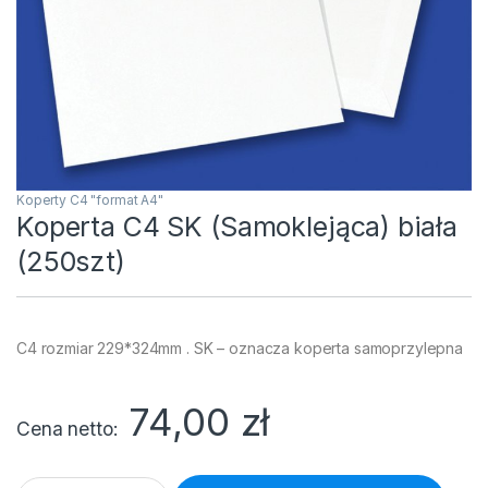
Koperty C4 "format A4"
Koperta C4 SK (Samoklejąca) biała
(250szt)
C4 rozmiar 229*324mm . SK – oznacza koperta samoprzylepna
74,00
zł
Cena netto
Koperta C4 SK (Samoklejąca) biała (250szt) quantity