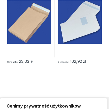
23,03
zł
102,92
zł
Cena netto
Cena netto
Cenimy prywatność użytkowników
Strefa klienta