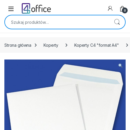
Skip to navigation
Skip to content
0
Szukaj:
Strona główna
Koperty
Koperty C4 "format A4"