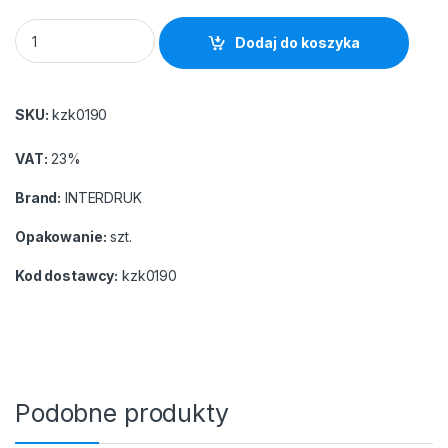
Kołonotatnik A4 160 kartek twarda oprawa kolor index quantit
Dodaj do koszyka
SKU:
kzk0190
VAT:
23%
Brand:
INTERDRUK
Opakowanie:
szt.
Kod dostawcy:
kzk0190
Podobne produkty