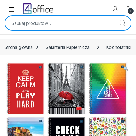
Skip to navigation
Skip to content
0
Szukaj:
Strona główna
Galanteria Papiernicza
Kołonotatniki