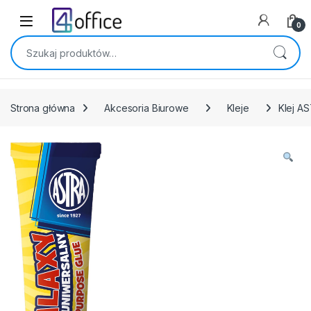
Skip to navigation
Skip to content
0
Szukaj:
Strona główna
Akcesoria Biurowe
Kleje
Klej AS