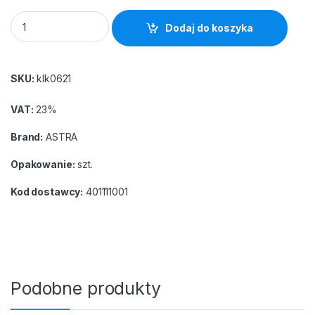
Klej ASTRA uniwersalny Astra Galaxy - tuba 40 ml quantity
Dodaj do koszyka
SKU:
klk0621
VAT:
23%
Brand:
ASTRA
Opakowanie:
szt.
Kod dostawcy:
401111001
Podobne produkty