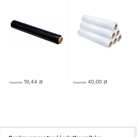
netto, szer. 500mm, 23mikr.,
rozciągliwość 170%.
czarna
19,44
zł
40,00
zł
Cena netto
Cena netto