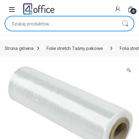
Skip to navigation
Skip to content
0
Szukaj:
Strona główna
Folie stretch Taśmy pakowe
Folia stre