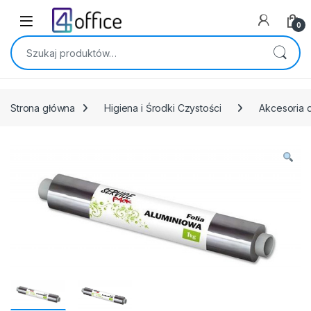
Skip to navigation
Skip to content
0
Szukaj:
Strona główna
Higiena i Środki Czystości
Akcesoria 