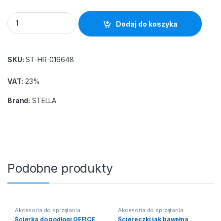
Folia aluminiowa STELLA, 12 mikr., 1 kg, srebrna quantity
Dodaj do koszyka
SKU:
ST-HR-016648
VAT:
23%
Brand:
STELLA
Podobne produkty
Akcesoria do sprzątania
Akcesoria do sprzątania
Ścierka do podłogi OFFICE
Ściereczki jak bawełna