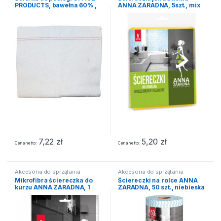
PRODUCTS, bawełna 60% ,
ANNA ZARADNA, 5szt., mix
gr. 210g/mkw, 60x70cm,
biała
7,22
zł
5,20
zł
Cena netto
Cena netto
Akcesoria do sprzątania
Akcesoria do sprzątania
Mikrofibra ściereczka do
Ściereczki na rolce ANNA
kurzu ANNA ZARADNA, 1
ZARADNA, 50 szt., niebieska
szt., pomarańczowy
fala