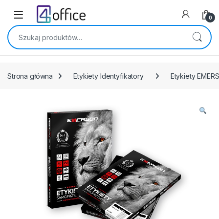
Skip to navigation
Skip to content
0
Szukaj:
Strona główna
Etykiety Identyfikatory
Etykiety EMER