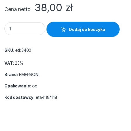
38,00
zł
Cena netto
Etykiety A4 Emerson białe CD (100) NR. 10 quantity
Dodaj do koszyka
SKU:
etk3400
VAT:
23%
Brand:
EMERSON
Opakowanie:
op
Kod dostawcy:
eta4118*118