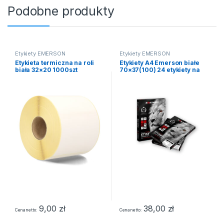
Podobne produkty
Etykiety EMERSON
Etykiety EMERSON
Etykieta termiczna na roli
Etykiety A4 Emerson białe
biała 32×20 1000szt
70×37(100) 24 etykiety na
stronie NR. 24
9,00
zł
38,00
zł
Cena netto
Cena netto