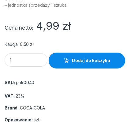
– jednostka sprzedaży 1 sztuka
4,99
zł
Cena netto
Kaucja:
0,50
zł
COCA-COLA zwykła 0.5L butelka PET quantity
Dodaj do koszyka
SKU:
gnk0040
VAT:
23%
Brand:
COCA-COLA
Opakowanie:
szt.