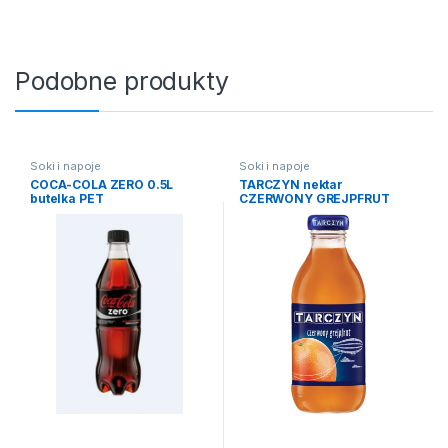
Podobne produkty
Soki i napoje
Soki i napoje
COCA-COLA ZERO 0.5L
TARCZYN nektar
butelka PET
CZERWONY GREJPFRUT
300ml butelka szkło