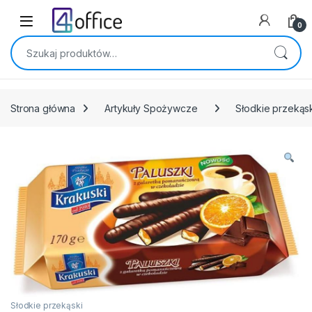
Skip to navigation
Skip to content
0
Szukaj:
Strona główna
Artykuły Spożywcze
Słodkie przekąs
Słodkie przekąski