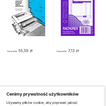
55,59
zł
7,13
zł
Cena netto
Cena netto
Cenimy prywatność użytkowników
Strefa klienta
Używamy plików cookie, aby poprawić jakość