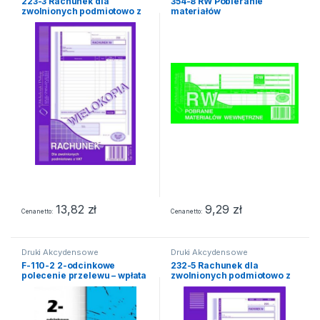
223-3 Rachunek dla
354-8 RW Pobieranie
zwolnionych podmiotowo z
materiałów
VAT
wewnętrzne(wielokopia)o
13,82
zł
9,29
zł
Cena netto
Cena netto
Druki Akcydensowe
Druki Akcydensowe
F-110-2 2-odcinkowe
232-5 Rachunek dla
polecenie przelewu – wpłata
zwolnionych podmiotowo z
gotówkowa
VAT