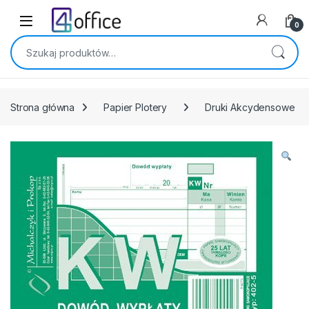
Skip to navigation
Skip to content
0
Szukaj:
Strona główna
Papier Plotery
Druki Akcydensowe